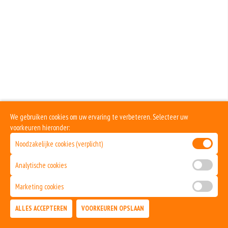
We gebruiken cookies om uw ervaring te verbeteren. Selecteer uw
voorkeuren hieronder:
Noodzakelijke cookies (verplicht)
Analytische cookies
Marketing cookies
ALLES ACCEPTEREN
VOORKEUREN OPSLAAN
TOEVOEGEN